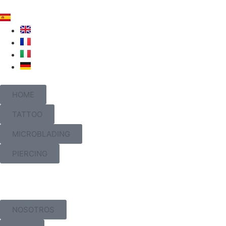
HOME
TATTOO
MICROBLADING
PIERCING
NOSOTROS