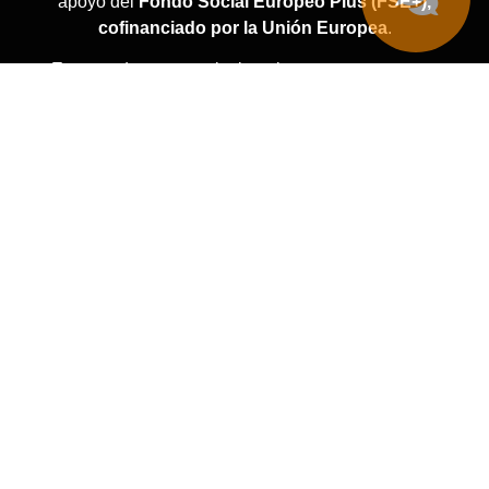
apoyo del
Fondo Social Europeo Plus (FSE+),
cofinanciado por la Unión Europea
.
Esta ayuda nos permite impulsar nuestro proyecto
dentro del programa de apoyo al empleo y mejorar
nuestros servicios.
Agradecemos esta oportunidad que nos ayuda a
seguir ofreciendo lo mejor a nuestros clientes.
#UniónEuropea #FSEPlus #CofinanciadoPorLaUE “
© 222 Tattoo Madrid 2024
·
Todos los derechos reservados
AVISO LEGAL
POLÍTICA DE PRIVACIDAD
POLÍTICA DE COOKIES
POLÍTICA DE CANCELACIÓN