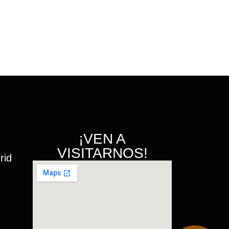
¡VEN A
VISITARNOS!
rid