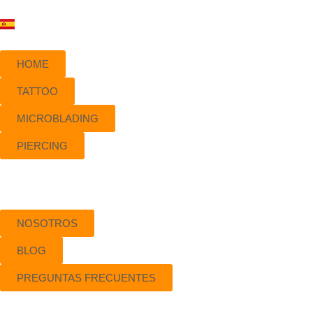
HOME
TATTOO
MICROBLADING
PIERCING
NOSOTROS
BLOG
PREGUNTAS FRECUENTES