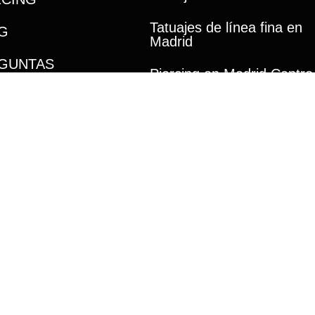
Tatuajes de línea fina en
G
Madrid
GUNTAS
Piercing en Madrid Centro
CUENTES
ndo gracias al apoyo del
Fondo Social Europeo Plus (FSE+),
lsar nuestro proyecto dentro del programa de apoyo al empleo y
a oportunidad que nos ayuda a seguir ofreciendo lo mejor a nu
#UniónEuropea #FSEPlus #CofinanciadoPorLaUE “