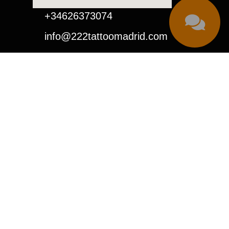
+34626373074
info@222tattoomadrid.com
C. de Bravo Murillo, 222 -
Madrid
 cofinanciado por la Unión Europea
.
 mejorar nuestros servicios.
estros clientes.