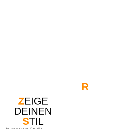
R
AÚL
SPEZIALIST FÜR
Z
EIGE
PIERCINGS
DEINEN
S
TIL