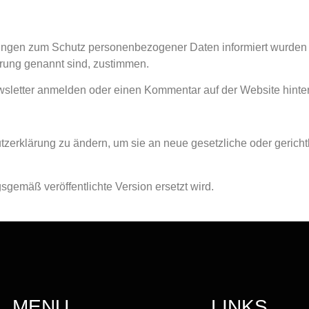
gungen zum Schutz personenbezogener Daten informiert wurden u
rung genannt sind, zustimmen.
ewsletter anmelden oder einen Kommentar auf der Website hinte
utzerklärung zu ändern, um sie an neue gesetzliche oder geric
gsgemäß veröffentlichte Version ersetzt wird.
MENU
LINKS