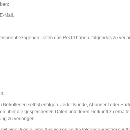
oben:
E-Mail.
re personenbezogenen Daten das Recht haben, folgendes zu verl
en.
Betroffenen selbst erfolgen. Jeder Kunde, Abonnent oder Partn
en über die gespeicherten Daten und deren Herkunft zu erhalte
ung zu verlangen.
it einer Kopie Ihres Ausweises an die folgende Postanschrift: