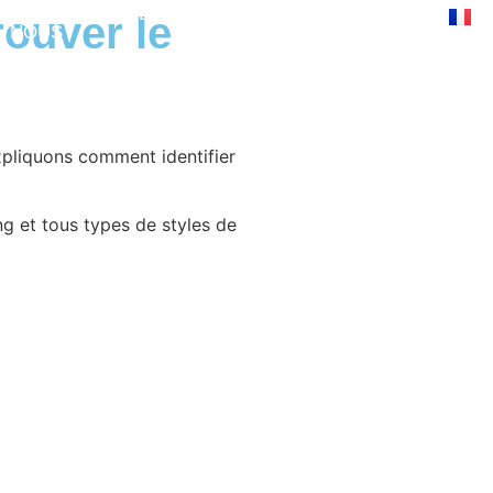
PROPOS DE
BLOG
FOIRE AUX
rouver le
NOUS
QUESTIONS
expliquons comment identifier
g et tous types de styles de