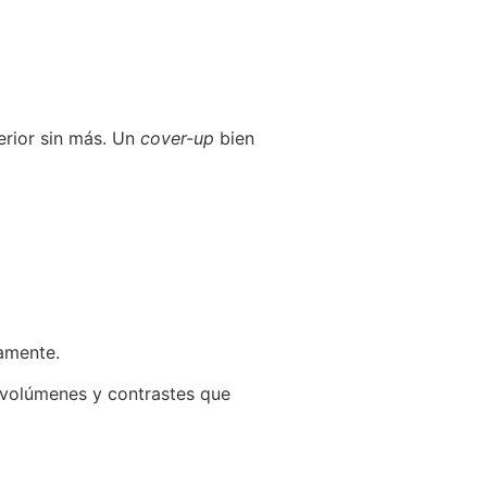
erior sin más. Un
cover-up
bien
damente.
n volúmenes y contrastes que