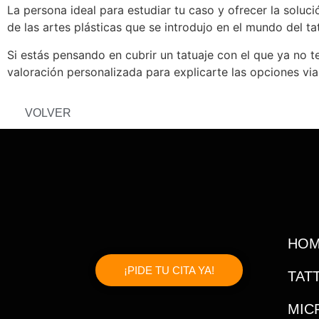
La persona ideal para estudiar tu caso y ofrecer la solu
de las artes plásticas que se introdujo en el mundo del 
Si estás pensando en cubrir un tatuaje con el que ya no t
valoración personalizada para explicarte las opciones vi
VOLVER
HO
¡PIDE TU CITA YA!
TAT
MIC