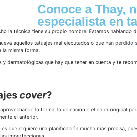
NOSO
Conoce a Thay, n
especialista en t
echo la técnica tiene su propio nombre. Estamos hablando d
 nueva aquellos tatuajes mal ejecutados o que
han perdido s
e la misma forma.
as y dermatológicas que hay que tener en cuenta y te reco
ajes
cover
?
provechando la forma, la ubicación o el color original para
ente el anterior.
l es que requiere una planificación mucho más precisa, pues
 las imperfecciones.