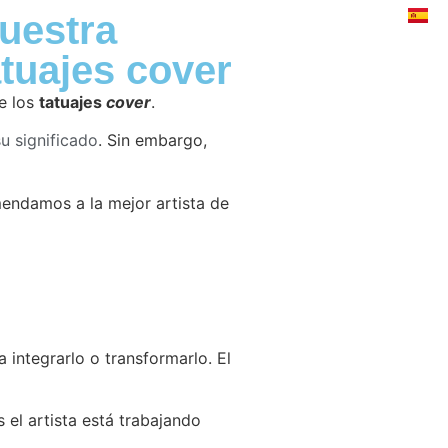
TROS
BLOG
PREGUNTAS FRECUENTES
uestra
atuajes cover
e los
tatuajes
cover
.
u significado
. Sin embargo,
mendamos a la mejor artista de
 integrarlo o transformarlo. El
 el artista está trabajando