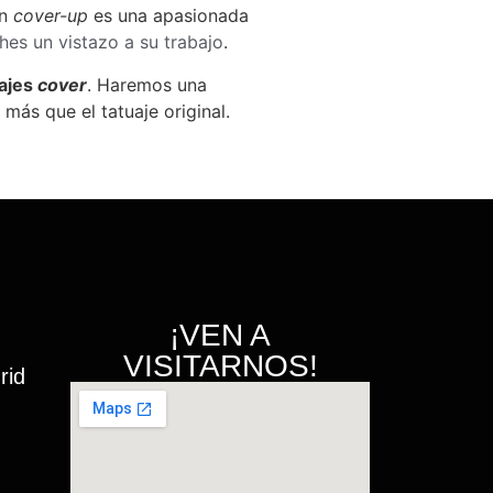
en
cover-up
es una apasionada
hes un vistazo a su trabajo
.
uajes
cover
. Haremos una
más que el tatuaje original.
¡VEN A
VISITARNOS!
rid