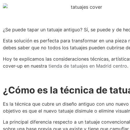
HOME
TATTOO
MICROBLADING
PIERCING
¿Se puede tapar un tatuaje antiguo? Sí, se puede y de h
Esta solución es perfecta para transformar en una pieza
debes saber que no todos los tatuajes pueden cubrirse d
Hoy te explicamos las consideraciones técnicas, artístic
cover-up en nuestra
tienda de tatuajes en Madrid centro
.
¿Cómo es la técnica de tatu
Es la técnica que cubre un diseño antiguo con uno nuevo a
objetivo es que el nuevo tatuaje disimule o elimine visualm
La principal diferencia respecto a un tatuaje convenciona
sobre una base previa que ya existe y tiene que camuflar