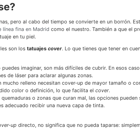
se?
inas, pero al cabo del tiempo se convierte en un borrón. Es
e línea fina en Madrid
como el nuestro. También a que el pr
uaje en tu piel.
bles son los
tatuajes
cover
. Lo que tienes que tener en cuen
 puedes imaginar, son más difíciles de cubrir. En esos cas
es de láser para aclarar algunas zonas.
 mucho relleno necesitan cover-up de mayor tamaño o con
do color o definición, lo que facilita el
cover
.
es, quemaduras o zonas que curan mal, las opciones pueden 
s adecuado recibir una nueva capa de tinta.
over-up
directo, no significa que no pueda taparse: simplem