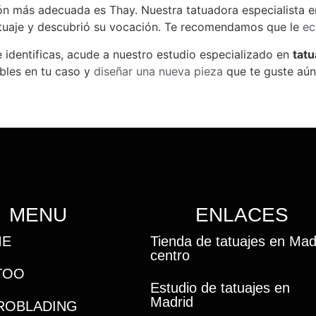
ción más adecuada es Thay. Nuestra tatuadora especialista 
tatuaje y descubrió su vocación. Te recomendamos que le
ec
e identificas, acude a nuestro estudio especializado en
tat
ables en tu caso y
diseñar una nueva pieza
que te guste aún 
MENU
ENLACES
ME
Tienda de tatuajes en Mad
centro
TOO
Estudio de tatuajes en
Madrid
ROBLADING