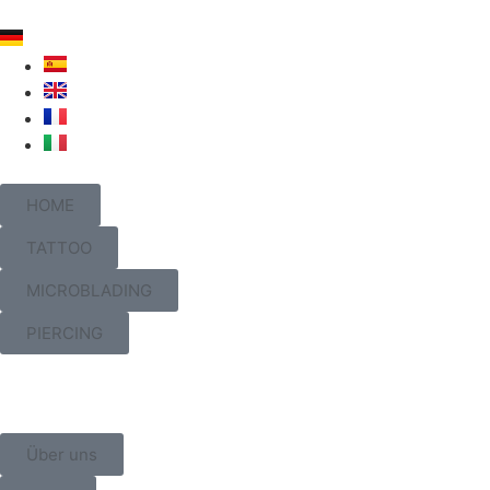
HOME
TATTOO
MICROBLADING
PIERCING
Über uns