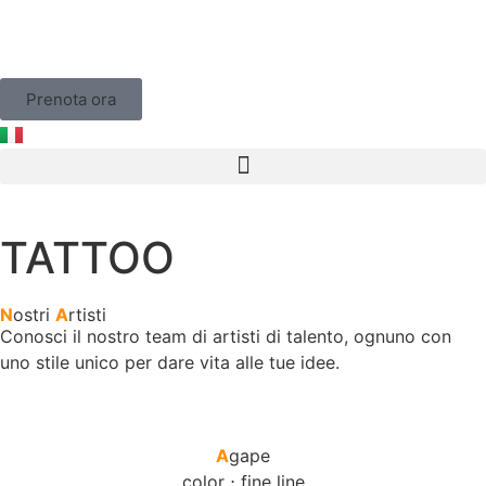
Prenota ora
TATTOO
N
ostri
A
rtisti
Conosci il nostro team di artisti di talento, ognuno con
uno stile unico per dare vita alle tue idee.
A
gape
color ⋅ fine line